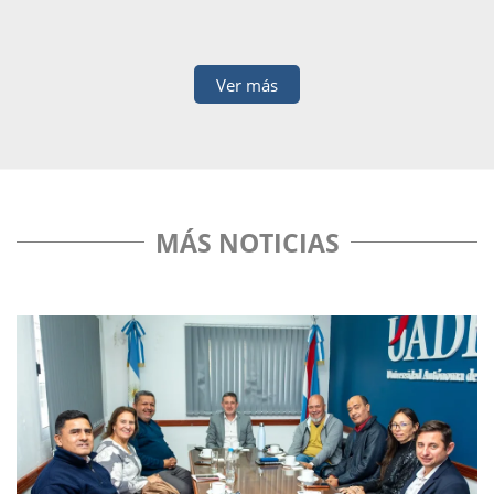
C
Ver más
MÁS NOTICIAS