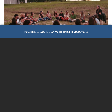
INGRESÁ AQUÍ A LA WEB INSTITUCIONAL
GÉNERO Y DIVERSIDAD SEXUAL
20 de Marzo de 2026
La FCVyS-UADER llevó adelante una agenda
participativa y territorial por el 8M en sus
distintas sedes