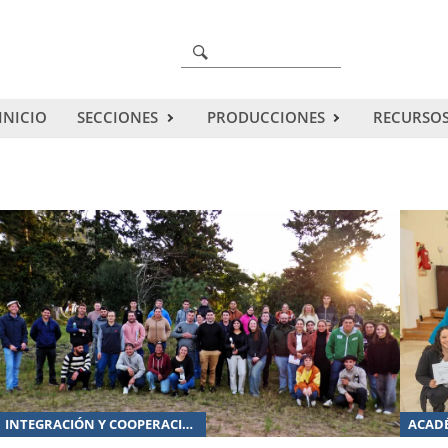
Pasar
al
Buscador
contenido
principal
INICIO
SECCIONES
PRODUCCIONES
RECURSO
INTEGRACIÓN Y COOPERACIÓN
ACAD