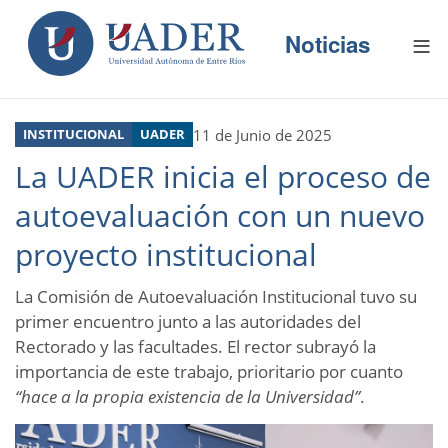
N
Pasar
E
al
Noticias
S
contenido
principal
P
R
Buscador
O
D
11 de Junio de 2025
INSTITUCIONAL
UADER
U
C
La UADER inicia el proceso de
C
I
O
autoevaluación con un nuevo
N
E
S
proyecto institucional
R
La Comisión de Autoevaluación Institucional tuvo su
E
C
primer encuentro junto a las autoridades del
U
R
Rectorado y las facultades. El rector subrayó la
S
importancia de este trabajo, prioritario por cuanto
O
S
“hace a la propia existencia de la Universidad”
.