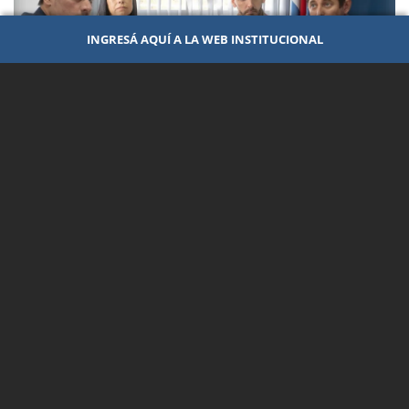
INGRESÁ AQUÍ A LA WEB INSTITUCIONAL
INTEGRACIÓN Y COOPERACIÓN
30 de Junio de 2026
Importante inversión de UADER en
Proyectos de Extensión de Interés
Institucional