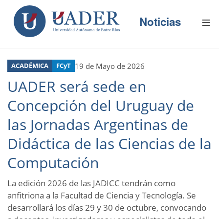
N
Pasar
E
al
Noticias
S
contenido
principal
P
R
Buscador
O
D
19 de Mayo de 2026
ACADÉMICA
FCyT
U
C
UADER será sede en
C
I
O
Concepción del Uruguay de
N
E
S
las Jornadas Argentinas de
R
Didáctica de las Ciencias de la
E
C
Computación
U
R
S
O
La edición 2026 de las JADICC tendrán como
S
anfitriona a la Facultad de Ciencia y Tecnología. Se
desarrollará los días 29 y 30 de octubre, convocando